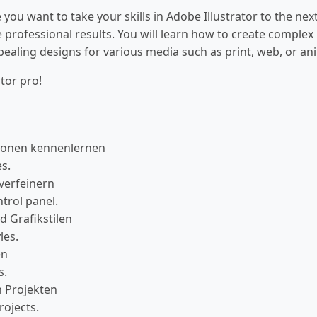
u want to take your skills in Adobe Illustrator to the next
 professional results. You will learn how to create complex 
appealing designs for various media such as print, web, or an
tor pro!
ionen kennenlernen
s.
verfeinern
trol panel.
 Grafikstilen
les.
en
s.
 Projekten
rojects.