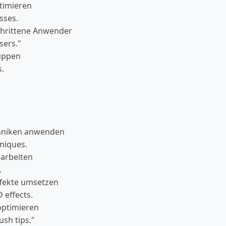
timieren
sses.
schrittene Anwender
sers."
ruppen
s.
chniken anwenden
niques.
earbeiten
.
ffekte umsetzen
 effects.
optimieren
sh tips."