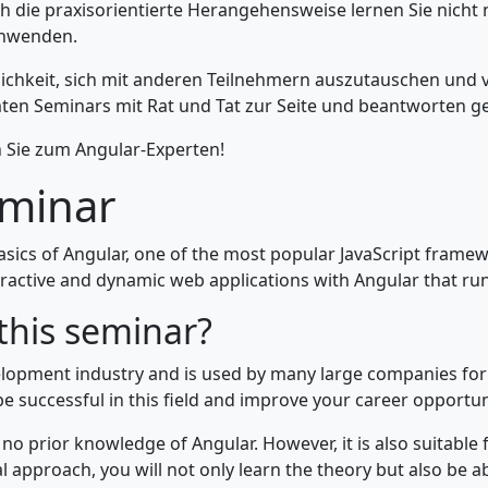
ch die praxisorientierte Herangehensweise lernen Sie nicht
anwenden.
lichkeit, sich mit anderen Teilnehmern auszutauschen und 
n Seminars mit Rat und Tat zur Seite und beantworten ge
en Sie zum Angular-Experten!
eminar
basics of Angular, one of the most popular JavaScript frame
ttractive and dynamic web applications with Angular that ru
this seminar?
opment industry and is used by many large companies for th
e successful in this field and improve your career opportun
 no prior knowledge of Angular. However, it is also suitabl
approach, you will not only learn the theory but also be ab