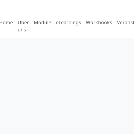
Home
Über
Module
eLearnings
Workbooks
Verans
uns