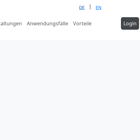
|
DE
EN
taltungen
Anwendungsfälle
Vorteile
Demo
Login
anfragen