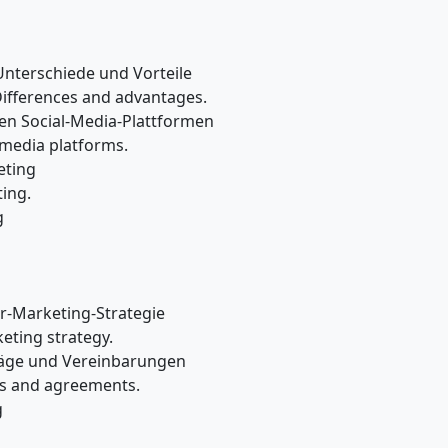
Unterschiede und Vorteile
Differences and advantages.
en Social-Media-Plattformen
 media platforms.
eting
ing.
g
er-Marketing-Strategie
eting strategy.
räge und Vereinbarungen
cts and agreements.
g