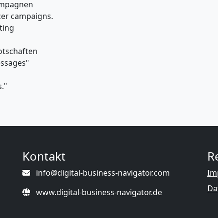
Kampagnen
cer campaigns.
ting
otschaften
essages"
s."
Kontakt
R
info@digital-business-navigator.com
Im
Da
www.digital-business-navigator.de