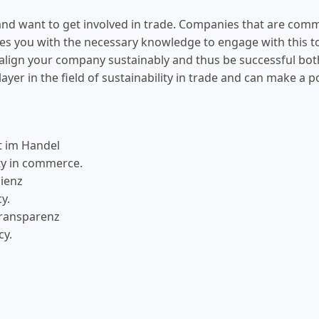
nd want to get involved in trade. Companies that are commit
es you with the necessary knowledge to engage with this to
 to align your company sustainably and thus be successful b
yer in the field of sustainability in trade and can make a po
t im Handel
ity in commerce.
zienz
y.
Transparenz
cy.