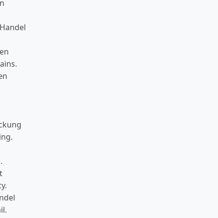
en
 Handel
ten
ains.
en
ackung
ing.
.
t
y.
ndel
l.