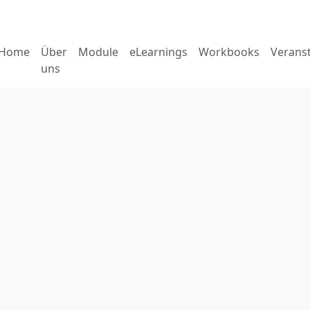
Home
Über
Module
eLearnings
Workbooks
Verans
uns