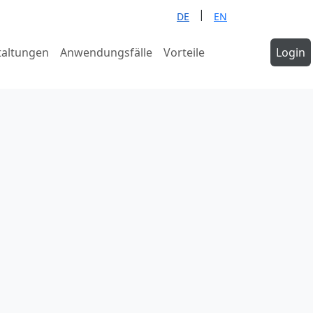
|
DE
EN
taltungen
Anwendungsfälle
Vorteile
Demo
Login
anfragen